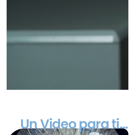
💡 Innovación Constante
Invertimos continuamente en
tecnología y desarrollo para
mantener a nuestros clientes a la
vanguardia del mercado óptico.
Un Video para ti…