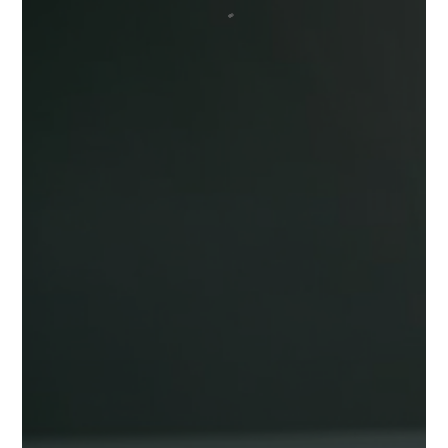
eficiente, entregas puntuales. Tu
tiempo es valioso, y lo respetamos.
☑️ Te tenemos cubierto
Cada índice óptico, cada
especificación técnica. Diseñamos
soluciones precisas basadas en las
necesidades únicas de cada cliente.