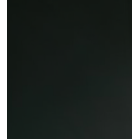
🌍 Alcance Global
Desde laboratorios boutique hasta
cadenas internacionales, servimos a
clientes de todos los tamaños en
cinco continentes.
⚡ Agilidad Operativa
Stock inmediato, producción