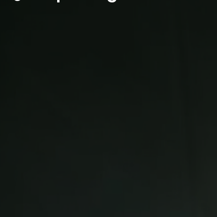
🎯 Precisión Sin Compromiso
Cada lente pasa por rigurosos controles
de calidad. La perfección óptica no es una
meta, es nuestro estándar.
🌍 Alcance Global
Desde laboratorios boutique hasta
cadenas internacionales, servimos a
clientes de todos los tamaños en cinco
continentes.