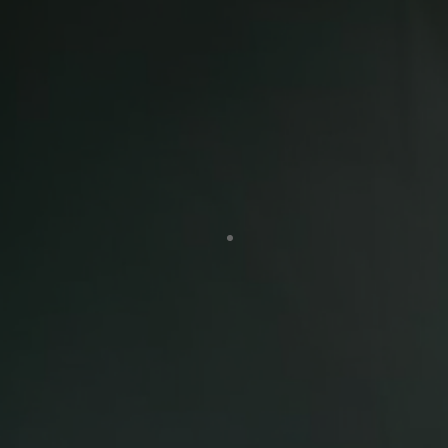
⚡ Agilidad Operativa
Stock inmediato, producción eficiente,
entregas puntuales. Tu tiempo es valioso,
y lo respetamos.
☑️ Te tenemos cubierto
Cada índice óptico, cada especificación